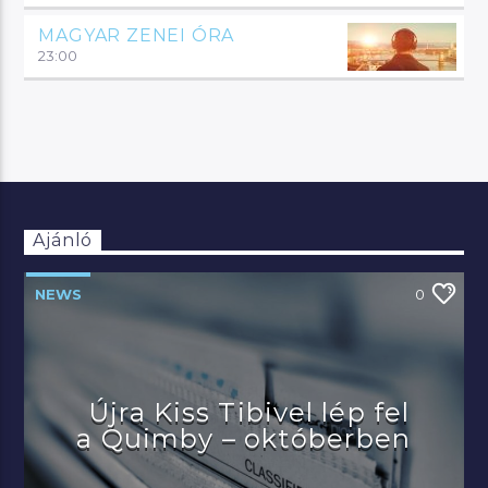
MAGYAR ZENEI ÓRA
23:00
Ajánló
NEWS
0
Újra Kiss Tibivel lép fel
a Quimby – októberben