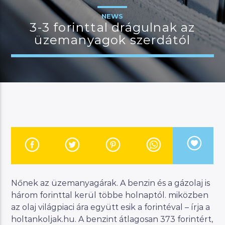
NEWS
3-3 forinttal drágulnak az
üzemanyagok szerdától
JELENLEGI MŰSOR
KANAPÉ
15:00
18:00
River
Manna FM
Nőnek az üzemanyagárak. A benzin és a gázolaj is
három forinttal kerül többe holnaptól. miközben
az olaj világpiaci ára együtt esik a forintéval – írja a
holtankoljak.hu. A benzint átlagosan 373 forintért,