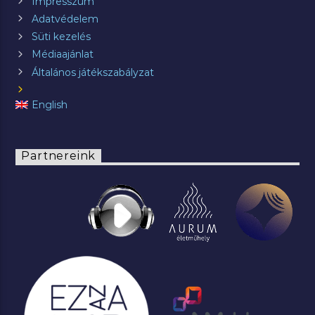
Impresszum
Adatvédelem
Süti kezelés
Médiaajánlat
Általános játékszabályzat
English
Partnereink