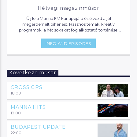
Hétvégi magazinműsor
Ülj le a Manna FM kanapéjára és élvezd a jól
megérdemelt pihenést. Hasznos témák, kreatív
programok, a hét sokakat foglalkoztató történései
várnak, de akár jogi segítséget is kaphatsz, ha helyet
foglalsz nálunk.
INFO AND EPISODES
Következő műsor
CROSS GPS
18:00
MANNA HITS
19:00
BUDAPEST UPDATE
22:00