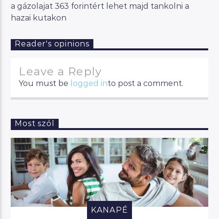
a gázolajat 363 forintért lehet majd tankolni a
hazai kutakon
Reader's opinions
Leave a Reply
You must be
logged in
to post a comment.
Most szól
KANAPÉ