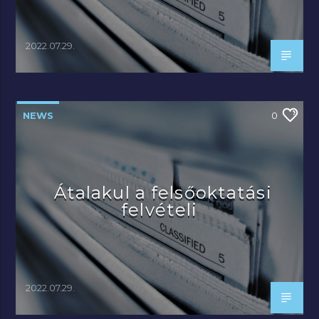
2022.07.29.
NEWS
0
Átalakul a felsőoktatási
felvételi
2022.07.29.