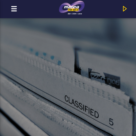
MOST ADÁSBAN
MannaFM
Cory Wong : Golden (feat. Cody Fry)