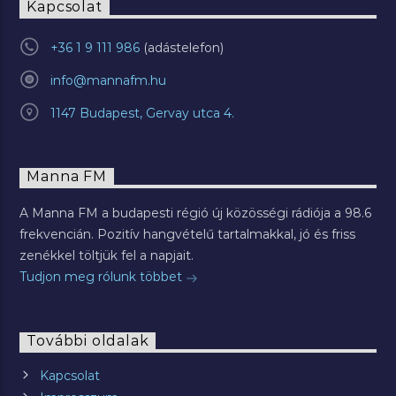
Kapcsolat
+36 1 9 111 986
info@mannafm.hu
1147 Budapest, Gervay utca 4.
Manna FM
A Manna FM a budapesti régió új közösségi rádiója a 98.6
frekvencián. Pozitív hangvételű tartalmakkal, jó és friss
zenékkel töltjük fel a napjait.
Tudjon meg rólunk többet
További oldalak
Kapcsolat