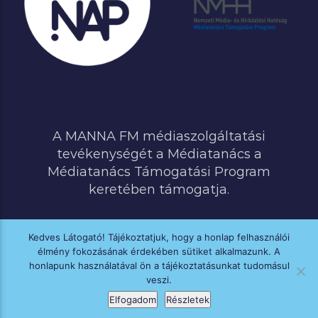
A MANNA FM médiaszolgáltatási
tevékenységét a Médiatanács a
Médiatanács Támogatási Program
keretében támogatja.
Kedves Látogató! Tájékoztatjuk, hogy a honlap felhasználói
élmény fokozásának érdekében sütiket alkalmazunk. A
MINDEN JOG FENNTARTVA © 2020 MANNA FM
honlapunk használatával ön a tájékoztatásunkat tudomásul
veszi.
Elfogadom
Részletek