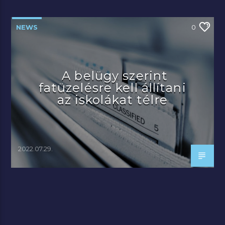
NEWS
0
A belügy szerint
fatüzelésre kell állítani
az iskolákat télre
2022.07.29.