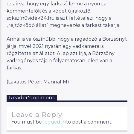
odaírva, hogy egy farkasé lenne a nyom, a
kommentelők és a képet újraközlő
sokszínűvidék24.hu is azt feltételezi, hogy a
„rejtőzködő állat” megnevezés a farkast takarja.
Annál is valószínűbb, hogy a ragadozó a Börzsönyt
járja, mivel 2021 nyarán egy vadkamera is
rögzítette az állatot. A lap azt írja, a Börzsöny
vadregényes tájain folyamatosan jelen van a
farkas.
(Lakatos Péter, MannaFM)
Reader's opinions
Leave a Reply
You must be
logged in
to post a comment.