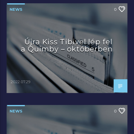
NEWS
0
Újra Kiss Tibivel lép fel
a Quimby – októberben
2022.07.29.
NEWS
0