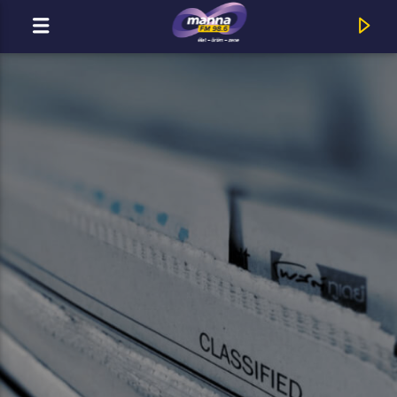
MOST ADÁSBAN
MannaFM