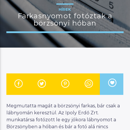
HÍREK
Farkasnyomot fotóztak a
börzsönyi hóban
JELENLEGI MŰSOR
MANNA SELECTION
12:00
13:00
River
Manna FM
Megmutatta magát a börzsönyi farkas, bár csak a
lábnyomán keresztül. Az Ipoly Erdő Zrt.
munkatársa fotózott le egy jókora lábnyomot a
Börzsönyben a hóban és bár a fotó alá nincs