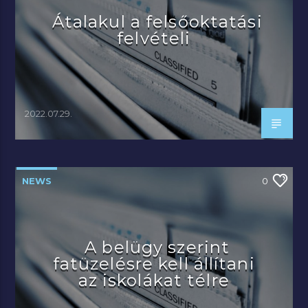
Átalakul a felsőoktatási
felvételi
2022.07.29.
NEWS
0
A belügy szerint
fatüzelésre kell állítani
az iskolákat télre