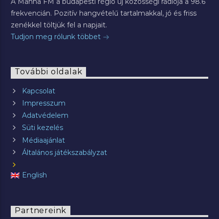
A Manna FM a budapesti régió új közösségi rádiója a 98.6
frekvencián. Pozitív hangvételű tartalmakkal, jó és friss
zenékkel töltjük fel a napjait.
Tudjon meg rólunk többet
További oldalak
Kapcsolat
Impresszum
Adatvédelem
Süti kezelés
Médiaajánlat
Általános játékszabályzat
English
Partnereink