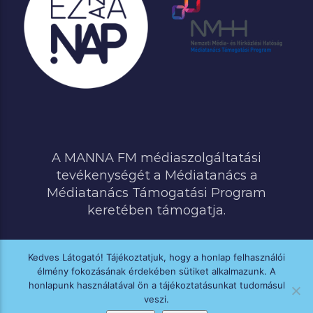
A MANNA FM médiaszolgáltatási
tevékenységét a Médiatanács a
Médiatanács Támogatási Program
keretében támogatja.
Kedves Látogató! Tájékoztatjuk, hogy a honlap felhasználói
élmény fokozásának érdekében sütiket alkalmazunk. A
MINDEN JOG FENNTARTVA © 2020 MANNA FM
honlapunk használatával ön a tájékoztatásunkat tudomásul
veszi.