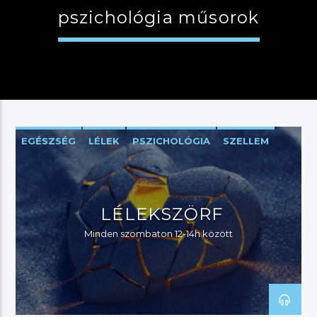
pszichológia műsorok
JELENLEGI MŰSOR
MANNA DÉLELŐTT
08:00
12:00
EGÉSZSÉG
LÉLEK
PSZICHOLÓGIA
SZELLEM
TEST
River
LÉLEKSZÖRF
Minden szombaton 12-14h között
Manna FM