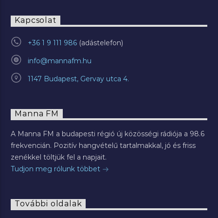
Kapcsolat
+36 1 9 111 986
info@mannafm.hu
1147 Budapest, Gervay utca 4.
Manna FM
A Manna FM a budapesti régió új közösségi rádiója a 98.6
frekvencián. Pozitív hangvételű tartalmakkal, jó és friss
zenékkel töltjük fel a napjait.
Tudjon meg rólunk többet
További oldalak