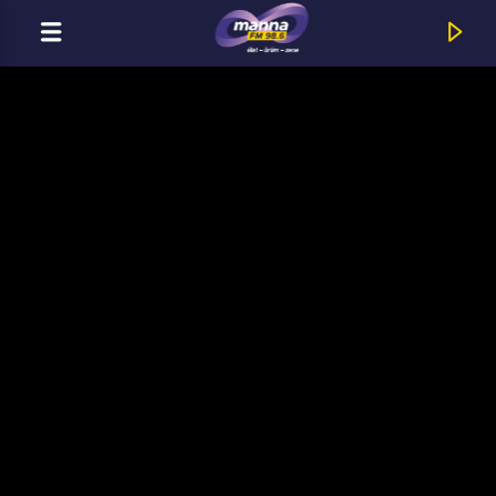
MOST ADÁSBAN
MannaFM