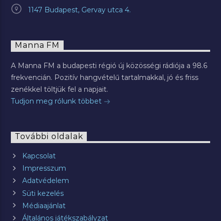
1147 Budapest, Gervay utca 4.
Manna FM
A Manna FM a budapesti régió új közösségi rádiója a 98.6
frekvencián. Pozitív hangvételű tartalmakkal, jó és friss
zenékkel töltjük fel a napjait.
Tudjon meg rólunk többet
További oldalak
Kapcsolat
Impresszum
Adatvédelem
Süti kezelés
Médiaajánlat
Általános játékszabályzat