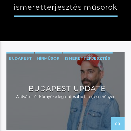
ismeretterjesztés műsorok
JELENLEGI MŰSOR
MANNA SELECTION
12:00
13:00
BUDAPEST
HÍRMŰSOR
ISMERETTERJESZTÉS
REGGELI ÉBRESZTŐ SHOW
River
BUDAPEST UPDATE
A főváros és környéke legfontosabb hírei, eseményei.
Manna FM