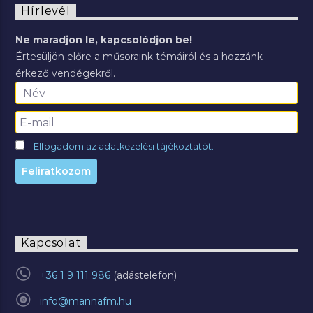
Hírlevél
Ne maradjon le, kapcsolódjon be!
Értesüljön előre a műsoraink témáiról és a hozzánk
érkező vendégekről.
Elfogadom az adatkezelési tájékoztatót.
Kapcsolat
+36 1 9 111 986
info@mannafm.hu