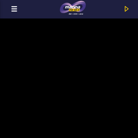
MOST ADÁSBAN
MannaFM
Maroon 5 : Middle Ground