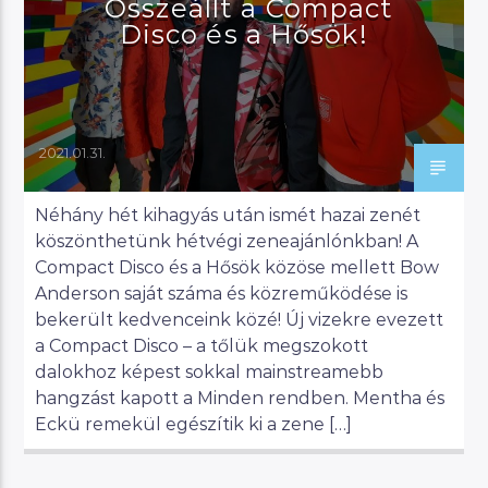
Összeállt a Compact
Disco és a Hősök!
2021.01.31.
Néhány hét kihagyás után ismét hazai zenét
köszönthetünk hétvégi zeneajánlónkban! A
Compact Disco és a Hősök közöse mellett Bow
Anderson saját száma és közreműködése is
bekerült kedvenceink közé! Új vizekre evezett
a Compact Disco – a tőlük megszokott
dalokhoz képest sokkal mainstreamebb
hangzást kapott a Minden rendben. Mentha és
Eckü remekül egészítik ki a zene […]