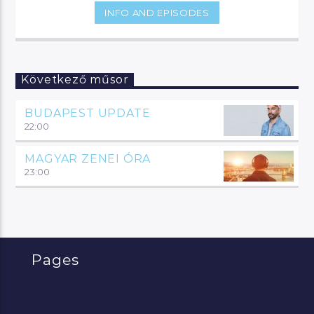
INFO AND EPISODES
Következő műsor
BUDAPEST UPDATE
22:00
MAGYAR ZENEI ÓRA
23:00
Pages