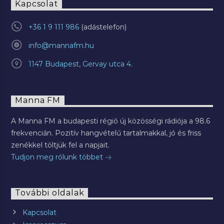
Kapcsolat
+36 1 9 111 986
info@mannafm.hu
1147 Budapest, Gervay utca 4.
Manna FM
A Manna FM a budapesti régió új közösségi rádiója a 98.6
frekvencián. Pozitív hangvételű tartalmakkal, jó és friss
zenékkel töltjük fel a napjait.
Tudjon meg rólunk többet
További oldalak
Kapcsolat