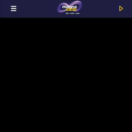
MOST ADÁSBAN
MannaFM
Keresztkérdés : Száraz Lábbal