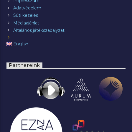
Impresszum
Adatvédelem
Süti kezelés
Médiaajánlat
Általános játékszabályzat
English
Partnereink