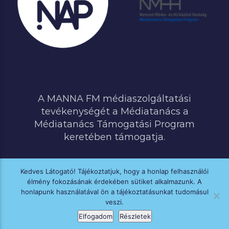
A MANNA FM médiaszolgáltatási
tevékenységét a Médiatanács a
Médiatanács Támogatási Program
keretében támogatja.
Kedves Látogató! Tájékoztatjuk, hogy a honlap felhasználói
élmény fokozásának érdekében sütiket alkalmazunk. A
MINDEN JOG FENNTARTVA © 2020 MANNA FM
honlapunk használatával ön a tájékoztatásunkat tudomásul
veszi.
Elfogadom
Részletek