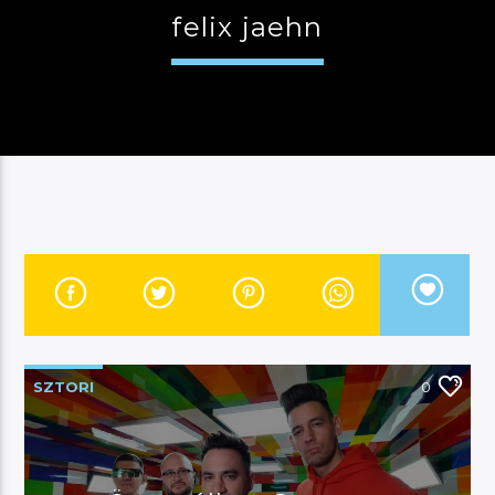
felix jaehn
JELENLEGI MŰSOR
MANNA HITS
19:00
22:00
River
SZTORI
0
Manna FM