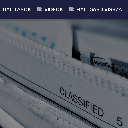
TUALITÁSOK
VIDEÓK
HALLGASD VISSZA
JELENLEGI M
CR
18: