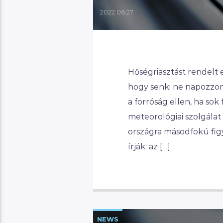
2022.06.27.
Hőségriasztást rendelt e
hogy senki ne napozzon
a forróság ellen, ha sok
meteorológiai szolgálat
országra másodfokú figy
írják: az […]
NEWS