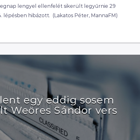
tegnap lengyel ellenfelét sikerült legyűrnie 29
4. lépésben hibázott. (Lakatos Péter, MannaFM)
lent egy eddig sosem
lt Weöres Sándor vers