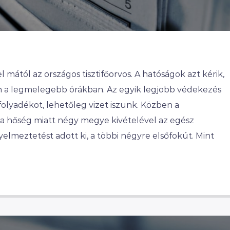
l mától az országos tisztifőorvos. A hatóságok azt kérik,
 a legmelegebb órákban. Az egyik legjobb védekezés
 folyadékot, lehetőleg vizet iszunk. Közben a
 a hőség miatt négy megye kivételével az egész
elmeztetést adott ki, a többi négyre elsőfokút. Mint