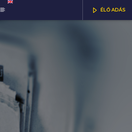
ÉLŐ ADÁS
ŰSOR
OSS GPS
CSATORNÁK
00
19:00