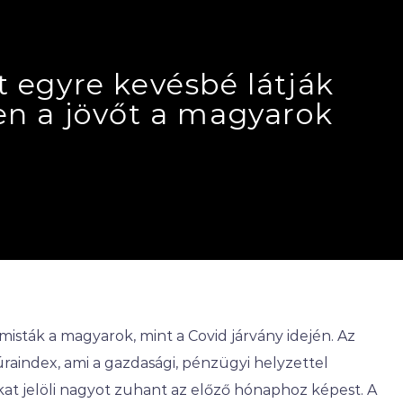
 egyre kevésbé látják
en a jövőt a magyarok
isták a magyarok, mint a Covid járvány idején. Az
aindex, ami a gazdasági, pénzügyi helyzettel
at jelöli nagyot zuhant az előző hónaphoz képest. A