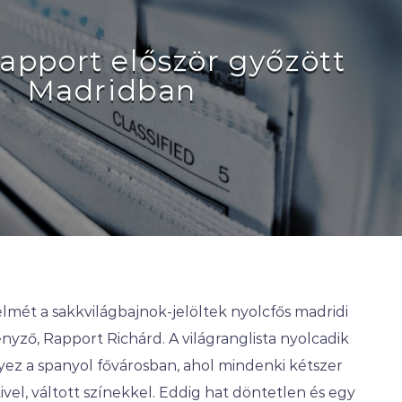
apport először győzött
Madridban
mét a sakkvilágbajnok-jelöltek nyolcfős madridi
nyző, Rapport Richárd. A világranglista nyolcadik
ez a spanyol fővárosban, ahol mindenki kétszer
l, váltott színekkel. Eddig hat döntetlen és egy