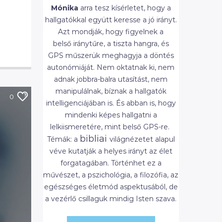
Mónika
arra tesz kísérletet, hogy a
hallgatókkal együtt keresse a jó irányt.
Azt mondják, hogy figyelnek a
belső iránytűre, a tiszta hangra, és
GPS műszerük meghagyja a döntés
autonómiáját. Nem oktatnak ki, nem
adnak jobbra-balra utasítást, nem
manipulálnak, bíznak a hallgatók
0
intelligenciájában is. És abban is, hogy
mindenki képes hallgatni a
lelkiismeretére, mint belső GPS-re.
bibliai
Témák: a
világnézetet alapul
véve kutatják a helyes irányt az élet
forgatagában. Történhet ez a
művészet, a pszichológia, a filozófia, az
egészséges életmód aspektusából, de
a vezérlő csillaguk mindig Isten szava.