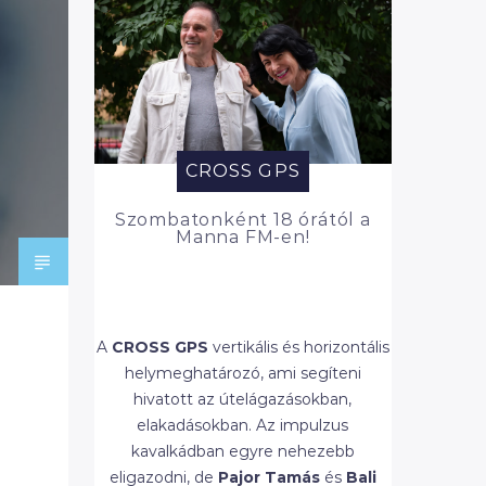
CROSS GPS
Szombatonként 18 órától a
Manna FM-en!
A
CROSS
GPS
vertikális és horizontális
helymeghatározó, ami segíteni
hivatott az útelágazásokban,
elakadásokban. Az impulzus
kavalkádban egyre nehezebb
eligazodni, de
Pajor Tamás
és
Bali