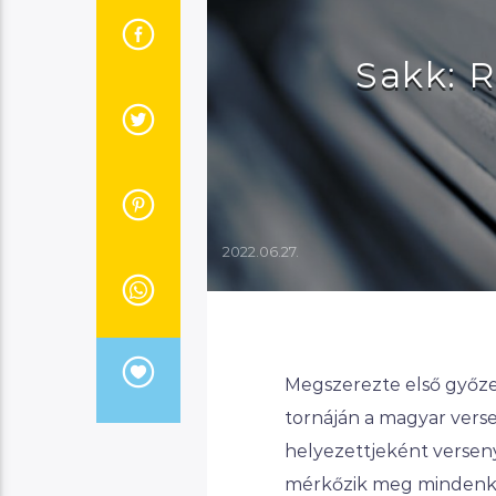
Sakk: R
2022.06.27.
Megszerezte első győzel
tornáján a magyar verse
helyezettjeként verseny
mérkőzik meg mindenkive