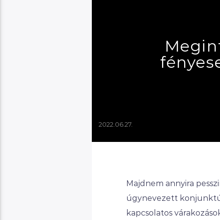
Megint
fényes
2022.06.27.
Majdnem annyira pesszim
úgynevezett konjunktúr
kapcsolatos várakozások