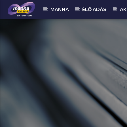
MANNA
ÉLŐ ADÁS
AK
MOST ADÁSBAN
MannaFM