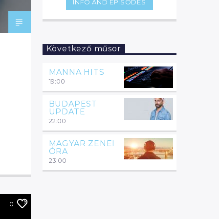
INFO AND EPISODES
Következő műsor
MANNA HITS
19:00
BUDAPEST
UPDATE
22:00
MAGYAR ZENEI
ÓRA
23:00
0