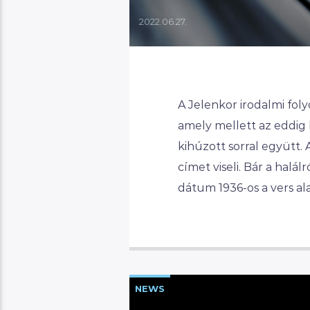
2022.06.27.
A Jelenkor irodalmi fol
amely mellett az eddig
kihúzott sorral együtt. 
címet viseli. Bár a halál
dátum 1936-os a vers al
NEWS