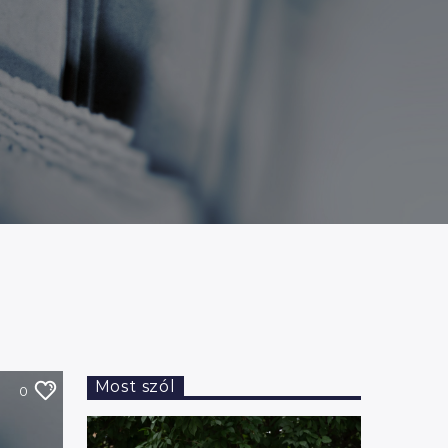
Most szól
0