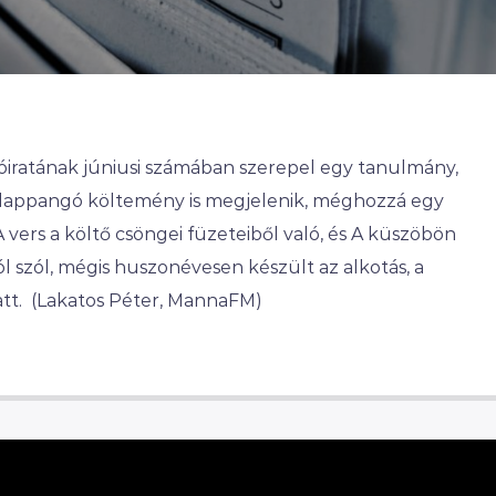
yóiratának júniusi számában szerepel egy tanulmány,
 lappangó költemény is megjelenik, méghozzá egy
A vers a költő csöngei füzeteiből való, és A küszöbön
ról szól, mégis huszonévesen készült az alkotás, a
att. (Lakatos Péter, MannaFM)