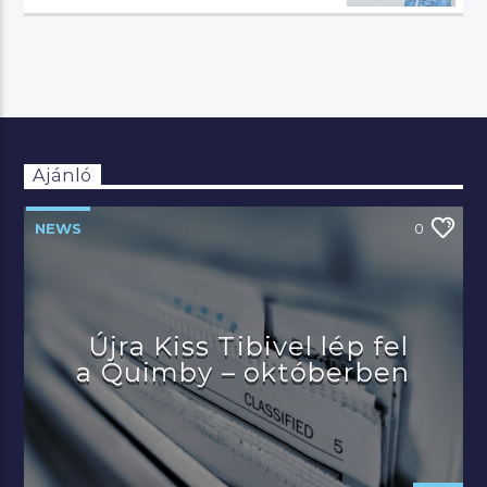
Ajánló
NEWS
0
Újra Kiss Tibivel lép fel
a Quimby – októberben