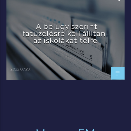
A belügy szerint
fatüzelésre kell állítani
az iskolákat télre
2022.07.29.