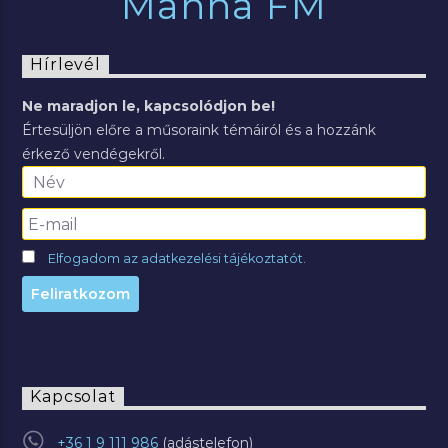
Manna FM
Hírlevél
Ne maradjon le, kapcsolódjon be!
Értesüljön előre a műsoraink témáiról és a hozzánk
érkező vendégekről.
Elfogadom az adatkezelési tájékoztatót.
Kapcsolat
+36 1 9 111 986