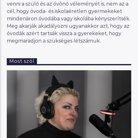
venni a szülő és az óvónő véleményét is, nem az a
cél, hogy óvoda- és iskolaéretlen gyermekeket
mindenáron óvodába vagy iskolába kényszerítsék.
Meg akarják akadályozni ugyanakkor azt, hogy az
óvodák azért tartsák vissza a gyerekeket, hogy
megmaradjon a szükséges létszámuk.
Most szól