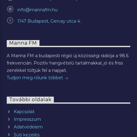
info@mannafm.hu
1147 Budapest, Gervay utca 4.
Manna FM
A Manna FM a budapesti régió új közösségi rádiója a 98.6
frekvencián. Pozitív hangvételű tartalmakkal, jó és friss
zenékkel töltjük fel a napjait.
Tudjon meg rólunk többet
További oldalak
Kapcsolat
Impresszum
Adatvédelem
Süti kezelés