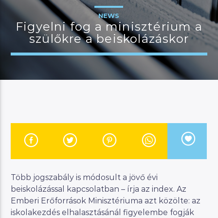
NEWS
Figyelni fog a minisztérium a
szülőkre a beiskolázáskor
JELENLEGI MŰSOR
MANNA DÉLELŐTT
08:00
12:00
River
Manna FM
Több jogszabály is módosult a jövő évi
beiskolázással kapcsolatban – írja az index. Az
Emberi Erőforrások Minisztériuma azt közölte: az
iskolakezdés elhalasztásánál figyelembe fogják