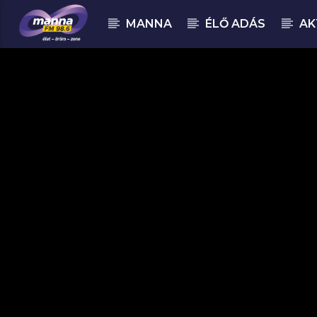
MANNA
ÉLŐ ADÁS
AK
MOST ADÁSBAN
MannaFM