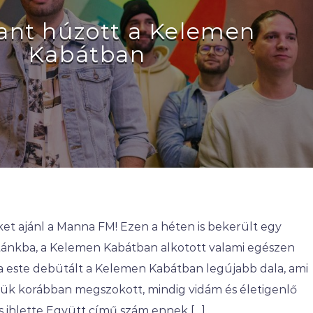
lant húzott a Kelemen
Kabátban
ket ajánl a Manna FM! Ezen a héten is bekerült egy
stánkba, a Kelemen Kabátban alkotott valami egészen
a este debütált a Kelemen Kabátban legújabb dala, ami
lük korábban megszokott, mindig vidám és életigenlő
s ihlette Együtt című szám ennek […]