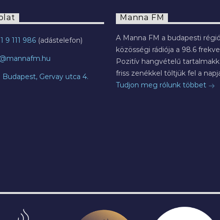
olat
Manna FM
A Manna FM a budapesti régió
1 9 111 986
közösségi rádiója a 98.6 frekve
o@mannafm.hu
Pozitív hangvételű tartalmakka
friss zenékkel töltjük fel a napja
7 Budapest, Gervay utca 4.
Tudjon meg rólunk többet