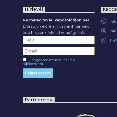
Hírlevél
Kapcs
Ne maradjon le, kapcsolódjon be!
+36 
Értesüljön előre a műsoraink témáiról
inf
és a hozzánk érkező vendégekről.
114
Elfogadom az adatkezelési
tájékoztatót.
Partnereink