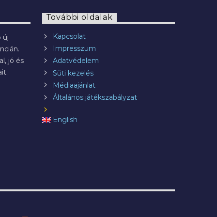
További oldalak
Kapcsolat
 új
Impresszum
ncián.
l, jó és
Adatvédelem
it.
Süti kezelés
Médiaajánlat
Általános játékszabályzat
English