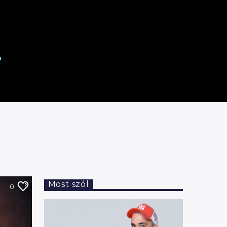
a
Most szól
0