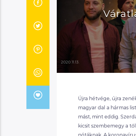
Várat
2020.11.13.
Újra hétvége, újra zené
magyar dal a hármas li
mást, mint eddig. Szerd
kicsit szembemegy a tő
nótáknak. A koronavíru