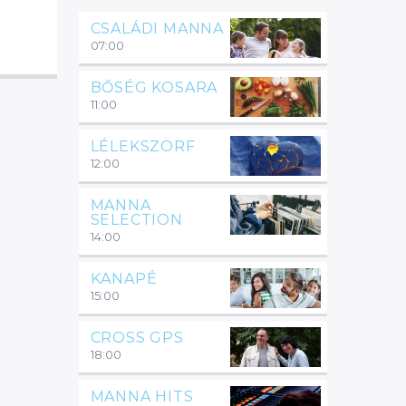
CSALÁDI MANNA
07:00
BŐSÉG KOSARA
11:00
LÉLEKSZÖRF
12:00
MANNA
SELECTION
14:00
KANAPÉ
15:00
CROSS GPS
18:00
MANNA HITS