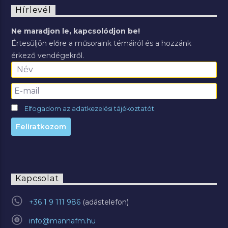
Hírlevél
Ne maradjon le, kapcsolódjon be!
Értesüljön előre a műsoraink témáiról és a hozzánk
érkező vendégekről.
Elfogadom az adatkezelési tájékoztatót.
Kapcsolat
+36 1 9 111 986
info@mannafm.hu