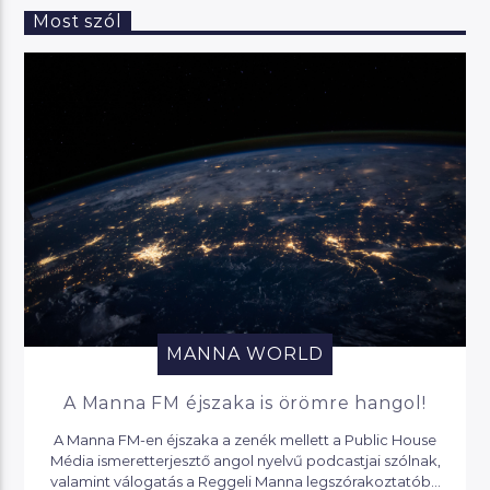
Most szól
MANNA WORLD
A Manna FM éjszaka is örömre hangol!
A Manna FM-en éjszaka a zenék mellett a Public House
Média ismeretterjesztő angol nyelvű podcastjai szólnak,
valamint válogatás a Reggeli Manna legszórakoztatóbb