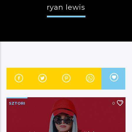
ryan lewis
JELENLEGI MŰSOR
MANNA WORLD
00:00
07:00
River
SZTORI
0
Manna FM