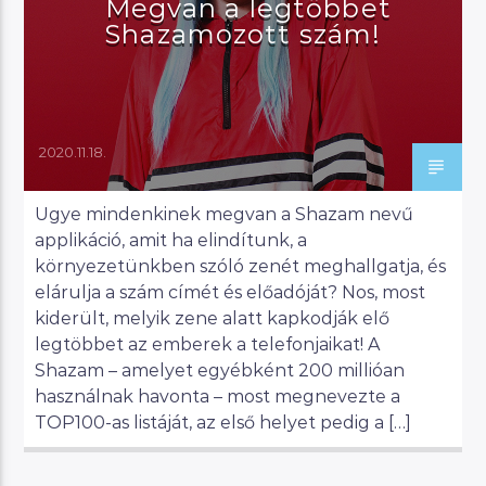
Megvan a legtöbbet
Shazamozott szám!
2020.11.18.
Ugye mindenkinek megvan a Shazam nevű
applikáció, amit ha elindítunk, a
környezetünkben szóló zenét meghallgatja, és
elárulja a szám címét és előadóját? Nos, most
kiderült, melyik zene alatt kapkodják elő
legtöbbet az emberek a telefonjaikat! A
Shazam – amelyet egyébként 200 millióan
használnak havonta – most megnevezte a
TOP100-as listáját, az első helyet pedig a […]