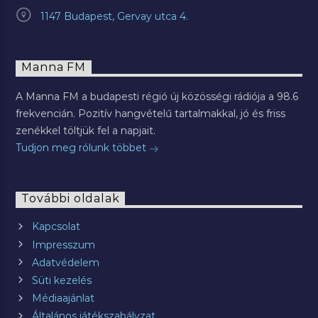
1147 Budapest, Gervay utca 4.
Manna FM
A Manna FM a budapesti régió új közösségi rádiója a 98.6
frekvencián. Pozitív hangvételű tartalmakkal, jó és friss
zenékkel töltjük fel a napjait.
Tudjon meg rólunk többet
További oldalak
Kapcsolat
Impresszum
Adatvédelem
Süti kezelés
Médiaajánlat
Általános játékszabályzat