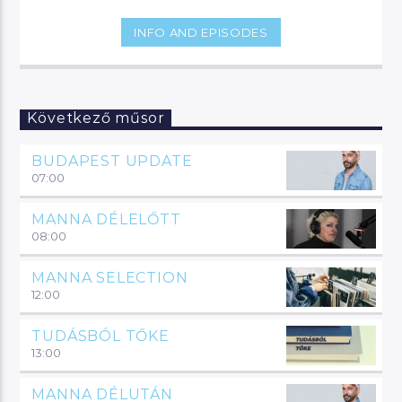
pillanataiból.
INFO AND EPISODES
Következő műsor
BUDAPEST UPDATE
07:00
MANNA DÉLELŐTT
08:00
MANNA SELECTION
12:00
TUDÁSBÓL TŐKE
13:00
MANNA DÉLUTÁN