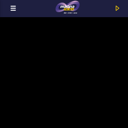
MOST ADÁSBAN
MannaFM
Tarány Tamás : Fordul a szélirány