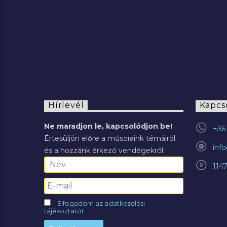
Hírlevél
Kapcs
Ne maradjon le, kapcsolódjon be!
+36 
Értesüljön előre a műsoraink témáiról
inf
és a hozzánk érkező vendégekről.
114
Elfogadom az adatkezelési
tájékoztatót.