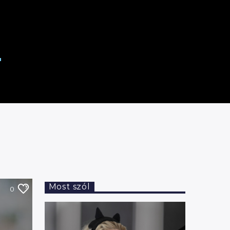
l
Most szól
0