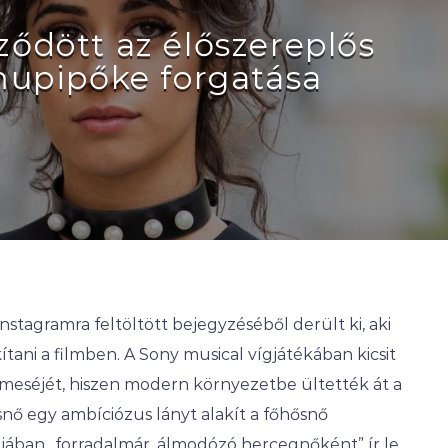
ződött az élőszereplős
upipőke forgatása
stagramra feltöltött bejegyzéséből derült ki, aki
tani a filmben. A Sony musical vígjátékában kicsit
 meséjét, hiszen modern környezetbe ültették át a
nő egy ambíciózus lányt alakít a főhősnő
jában „forradalmár, álmodózó hercegnőként” ír le.