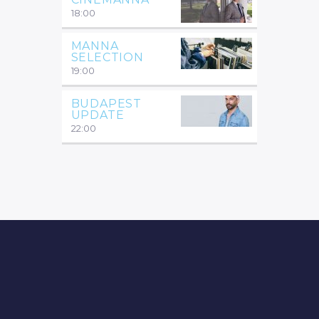
18:00
MANNA
SELECTION
19:00
BUDAPEST
UPDATE
22:00