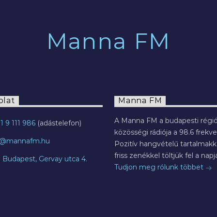
Manna FM
olat
Manna FM
A Manna FM a budapesti régió
1 9 111 986
közösségi rádiója a 98.6 frekve
o@mannafm.hu
Pozitív hangvételű tartalmakka
friss zenékkel töltjük fel a napja
7 Budapest, Gervay utca 4.
Tudjon meg rólunk többet