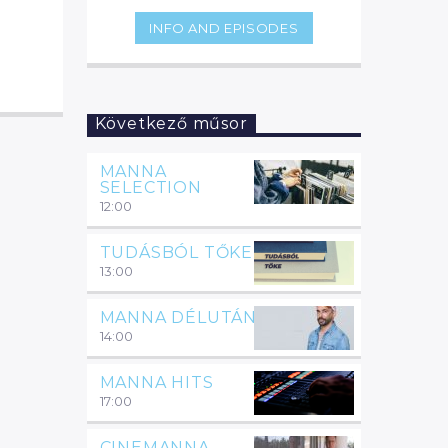
INFO AND EPISODES
Következő műsor
MANNA
SELECTION
12:00
TUDÁSBÓL TŐKE
13:00
MANNA DÉLUTÁN
14:00
MANNA HITS
17:00
CINEMANNA