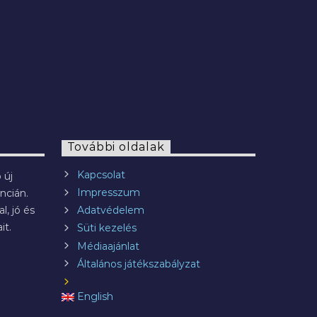
További oldalak
Kapcsolat
 új
Impresszum
ncián.
l, jó és
Adatvédelem
it.
Süti kezelés
Médiaajánlat
Általános játékszabályzat
English