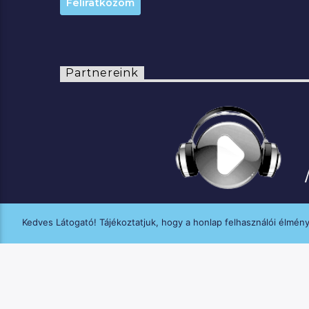
Partnereink
Kedves Látogató! Tájékoztatjuk, hogy a honlap felhasználói élmén
A MANNA FM médiaszolgáltatási tevék