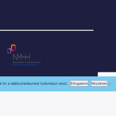
l ön a tájékoztatásunkat tudomásul veszi.
Elfogadom
Részletek
si Program keretében támogatja.