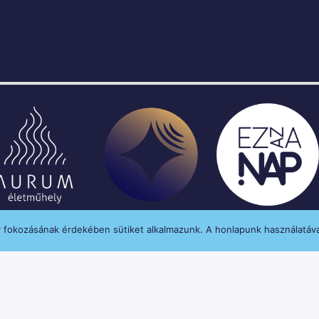
y fokozásának érdekében sütiket alkalmazunk. A honlapunk használatáva
enységét a Médiatanács a Médiatanács Támogatá