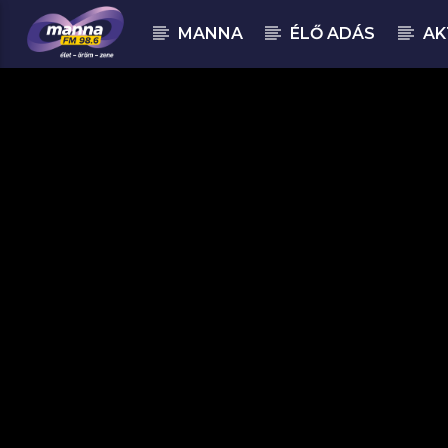
MANNA
ÉLŐ ADÁS
AK
MOST ADÁSBAN
MannaFM
Kozma Orsi : Porcelán