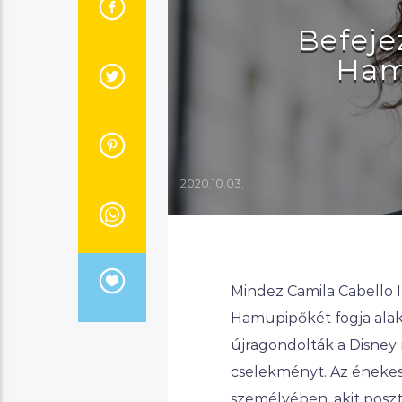
Befeje
Ham
2020.10.03.
Mindez Camila Cabello In
Hamupipőkét fogja alakí
újragondolták a Disney
cselekményt. Az énekes
személyében, akit poszt