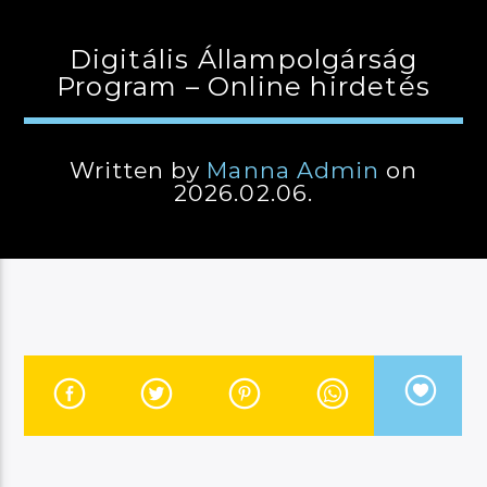
Digitális Állampolgárság
Program – Online hirdetés
JELENLEGI MŰSOR
LÉLEKSZÖRF
12:00
14:00
Written by
Manna Admin
on
2026.02.06.
River
Manna FM