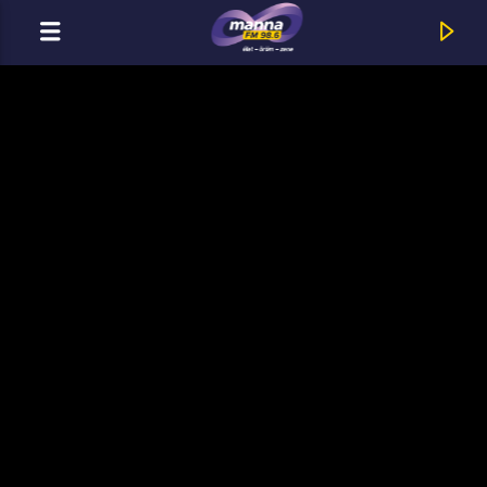
MOST ADÁSBAN
MannaFM