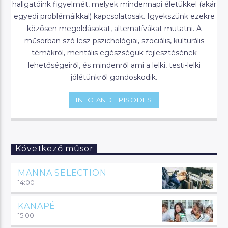
hallgatóink figyelmét, melyek mindennapi életükkel (akár
egyedi problémáikkal) kapcsolatosak. Igyekszünk ezekre
közösen megoldásokat, alternatívákat mutatni. A
műsorban szó lesz pszichológiai, szociális, kulturális
témákról, mentális egészségük fejlesztésének
lehetőségeiről, és mindenről ami a lelki, testi-lelki
jólétünkről gondoskodik.
INFO AND EPISODES
Következő műsor
MANNA SELECTION
14:00
KANAPÉ
15:00