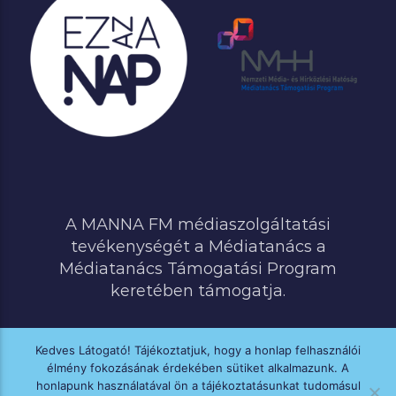
A MANNA FM médiaszolgáltatási
tevékenységét a Médiatanács a
Médiatanács Támogatási Program
keretében támogatja.
Kedves Látogató! Tájékoztatjuk, hogy a honlap felhasználói
élmény fokozásának érdekében sütiket alkalmazunk. A
MINDEN JOG FENNTARTVA © 2020 MANNA FM
honlapunk használatával ön a tájékoztatásunkat tudomásul