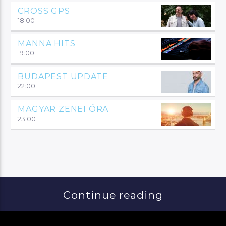
CROSS GPS
18:00
MANNA HITS
19:00
BUDAPEST UPDATE
22:00
MAGYAR ZENEI ÓRA
23:00
Continue reading