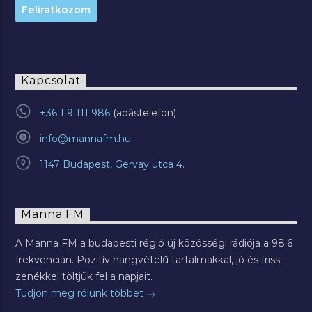
Kapcsolat
+36 1 9 111 986
info@mannafm.hu
1147 Budapest, Gervay utca 4.
Manna FM
A Manna FM a budapesti régió új közösségi rádiója a 98.6
frekvencián. Pozitív hangvételű tartalmakkal, jó és friss
zenékkel töltjük fel a napjait.
Tudjon meg rólunk többet