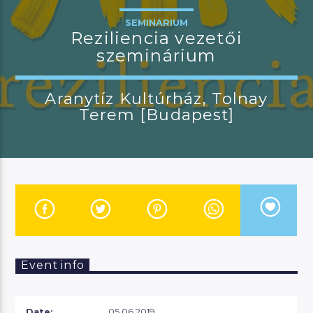
SEMINARIUM
Reziliencia vezetői
szeminárium
CURRENT SHOW
21 után
Aranytíz Kultúrház, Tolnay
21:00
22:00
Terem [Budapest]
Manna FM
Event info
Date:
05.06.2019.