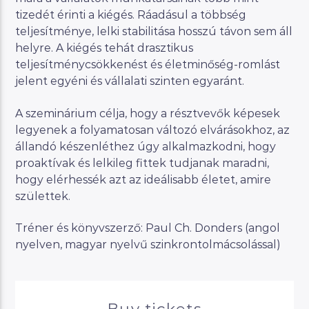
tizedét érinti a kiégés. Ráadásul a többség
teljesítménye, lelki stabilitása hosszú távon sem áll
helyre. A kiégés tehát drasztikus
teljesítménycsökkenést és életminőség-romlást
jelent egyéni és vállalati szinten egyaránt.
A szeminárium célja, hogy a résztvevők képesek
legyenek a folyamatosan változó elvárásokhoz, az
állandó készenléthez úgy alkalmazkodni, hogy
proaktívak és lelkileg fittek tudjanak maradni,
hogy elérhessék azt az ideálisabb életet, amire
születtek.
Tréner és könyvszerző: Paul Ch. Donders (angol
nyelven, magyar nyelvű szinkrontolmácsolással)
Buy tickets