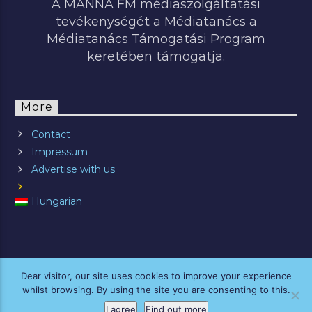
A MANNA FM médiaszolgáltatási
tevékenységét a Médiatanács a
Médiatanács Támogatási Program
keretében támogatja.
More
Contact
Impressum
Advertise with us
Hungarian
ALL RIGHTS RESERVED © 2019 MANNA FM
Dear visitor, our site uses cookies to improve your experience
whilst browsing. By using the site you are consenting to this.
I agree
Find out more