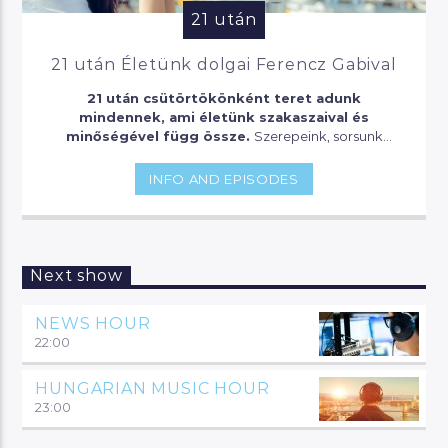
21 után
21 után Életünk dolgai Ferencz Gabival
21 után csütörtökönként teret adunk
mindennek, ami életünk szakaszaival és
minőségével függ össze.
Szerepeink, sorsunk
játszóterén, helyünk és jóllétünk megtalálása tabuk
nélkül Ferencz Gabival a Manna Fm-en!
INFO AND EPISODES
Next show
NEWS HOUR
22:00
HUNGARIAN MUSIC HOUR
23:00