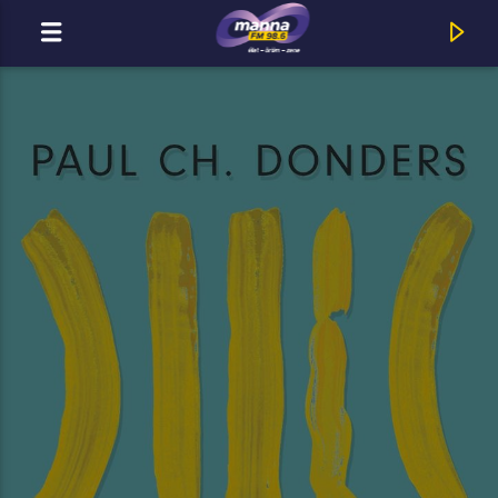
CURRENT TRACK
MannaFM
Helyes_Beat : Neved Győzelem