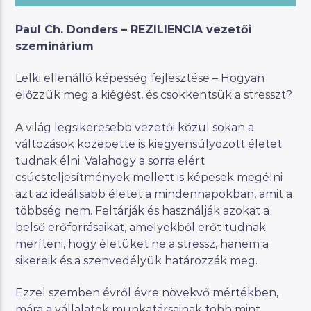
Paul Ch. Donders – REZILIENCIA vezetői
szeminárium
Lelki ellenálló képesség fejlesztése – Hogyan
előzzük meg a kiégést, és csökkentsük a stresszt?
A világ legsikeresebb vezetői közül sokan a
változások közepette is kiegyensúlyozott életet
tudnak élni. Valahogy a sorra elért
csúcsteljesítmények mellett is képesek megélni
azt az ideálisabb életet a mindennapokban, amit a
többség nem. Feltárják és használják azokat a
belső erőforrásaikat, amelyekből erőt tudnak
meríteni, hogy életüket ne a stressz, hanem a
sikereik és a szenvedélyük határozzák meg.
Ezzel szemben évről évre növekvő mértékben,
mára a vállalatok munkatársainak több mint